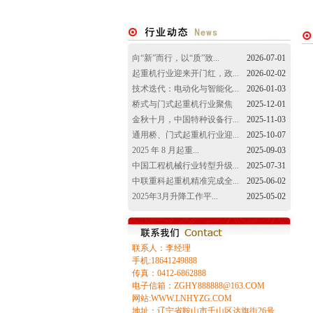
向“新”而行，以“质”致...
2026-07-01
起重机行业迎来开门红，政...
2026-02-02
技术迭代：电动化与智能化...
2026-01-03
桥式与门式起重机行业聚焦
2025-12-01
金秋十月，中国特种设备行...
2025-11-03
通用桥、门式起重机行业迎...
2025-10-07
2025 年 8 月起重...
2025-09-03
中国工程机械行业转型升级...
2025-07-31
中联重科起重机精准完成全...
2025-06-02
2025年3月升降工作平...
2025-05-02
联系人：李经理
手机:18641249888
传真：0412-6862888
电子信箱：ZGHY888888@163.COM
网站:WWW.LNHYZG.COM
地址：辽宁省鞍山市千山区达旗街26号