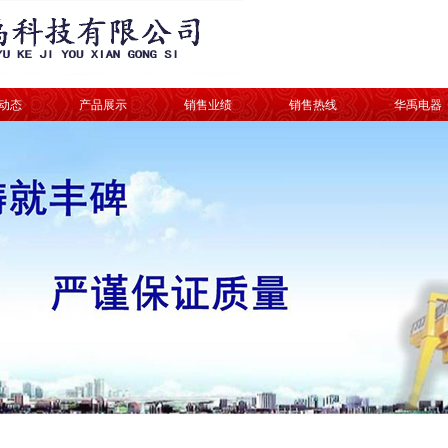
动态
产品展示
销售业绩
销售热线
华禹电器