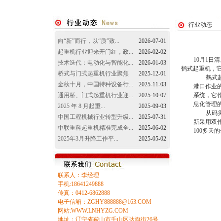
行业动态
向“新”而行，以“质”致...
2026-07-01
起重机行业迎来开门红，政...
2026-02-02
10月1
技术迭代：电动化与智能化...
2026-01-03
鹤式起重机，
桥式与门式起重机行业聚焦
2025-12-01
鹤式
金秋十月，中国特种设备行...
2025-11-03
港口作业
通用桥、门式起重机行业迎...
2025-10-07
系统，它
息化管理
2025 年 8 月起重...
2025-09-03
从码
中国工程机械行业转型升级...
2025-07-31
新采用双
中联重科起重机精准完成全...
2025-06-02
100多天
2025年3月升降工作平...
2025-05-02
联系人：李经理
手机:18641249888
传真：0412-6862888
电子信箱：ZGHY888888@163.COM
网站:WWW.LNHYZG.COM
地址：辽宁省鞍山市千山区达旗街26号