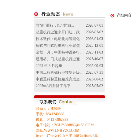
详细内容
向“新”而行，以“质”致...
2026-07-01
起重机行业迎来开门红，政...
2026-02-02
技术迭代：电动化与智能化...
2026-01-03
桥式与门式起重机行业聚焦
2025-12-01
金秋十月，中国特种设备行...
2025-11-03
通用桥、门式起重机行业迎...
2025-10-07
2025 年 8 月起重...
2025-09-03
中国工程机械行业转型升级...
2025-07-31
中联重科起重机精准完成全...
2025-06-02
2025年3月升降工作平...
2025-05-02
联系人：李经理
手机:18641249888
传真：0412-6862888
电子信箱：ZGHY888888@163.COM
网站:WWW.LNHYZG.COM
地址：辽宁省鞍山市千山区达旗街26号