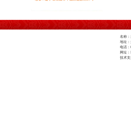
名称：
地址：
电话：04
网址：
技术