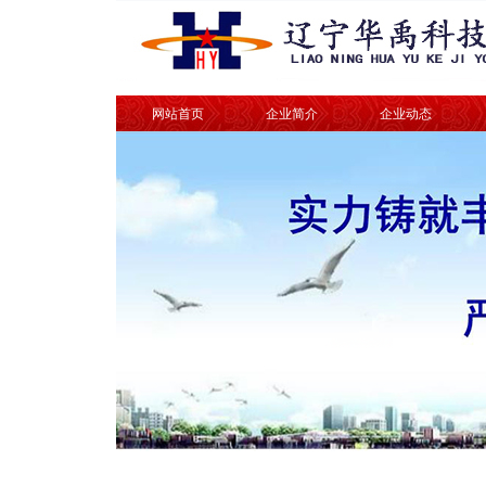
网站首页
企业简介
企业动态