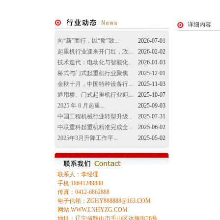
详细内容
向“新”而行，以“质”致...
2026-07-01
起重机行业迎来开门红，政...
2026-02-02
技术迭代：电动化与智能化...
2026-01-03
桥式与门式起重机行业聚焦
2025-12-01
金秋十月，中国特种设备行...
2025-11-03
通用桥、门式起重机行业迎...
2025-10-07
2025 年 8 月起重...
2025-09-03
中国工程机械行业转型升级...
2025-07-31
中联重科起重机精准完成全...
2025-06-02
2025年3月升降工作平...
2025-05-02
联系人：李经理
手机:18641249888
传真：0412-6862888
电子信箱：ZGHY888888@163.COM
网站:WWW.LNHYZG.COM
地址：辽宁省鞍山市千山区达旗街26号