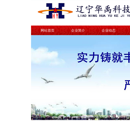
网站首页
企业简介
企业动态