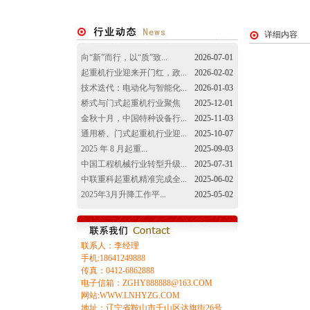
详细内容
向“新”而行，以“质”致...
2026-07-01
起重机行业迎来开门红，政...
2026-02-02
技术迭代：电动化与智能化...
2026-01-03
桥式与门式起重机行业聚焦
2025-12-01
金秋十月，中国特种设备行...
2025-11-03
通用桥、门式起重机行业迎...
2025-10-07
2025 年 8 月起重...
2025-09-03
中国工程机械行业转型升级...
2025-07-31
中联重科起重机精准完成全...
2025-06-02
2025年3月升降工作平...
2025-05-02
联系人：李经理
手机:18641249888
传真：0412-6862888
电子信箱：ZGHY888888@163.COM
网站:WWW.LNHYZG.COM
地址：辽宁省鞍山市千山区达旗街26号