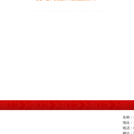
名称：
地址：
电话：04
网址：