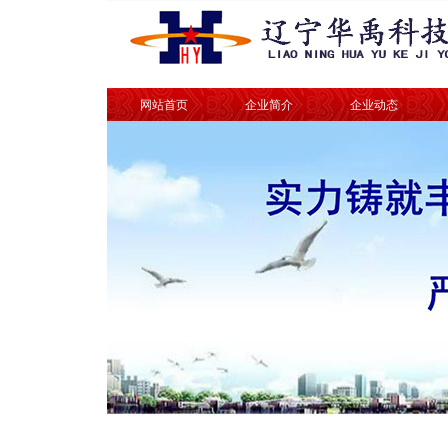
网站首页
企业简介
企业动态