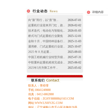
详细内容
向“新”而行，以“质”致...
2026-07-01
起重机行业迎来开门红，政...
2026-02-02
技术迭代：电动化与智能化...
2026-01-03
桥式与门式起重机行业聚焦
2025-12-01
金秋十月，中国特种设备行...
2025-11-03
通用桥、门式起重机行业迎...
2025-10-07
2025 年 8 月起重...
2025-09-03
中国工程机械行业转型升级...
2025-07-31
中联重科起重机精准完成全...
2025-06-02
2025年3月升降工作平...
2025-05-02
联系人：李经理
手机:18641249888
传真：0412-6862888
电子信箱：ZGHY888888@163.COM
网站:WWW.LNHYZG.COM
地址：辽宁省鞍山市千山区达旗街26号