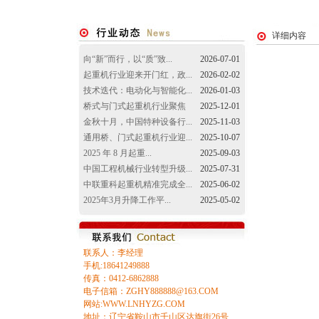
详细内容
向“新”而行，以“质”致...
2026-07-01
起重机行业迎来开门红，政...
2026-02-02
技术迭代：电动化与智能化...
2026-01-03
桥式与门式起重机行业聚焦
2025-12-01
金秋十月，中国特种设备行...
2025-11-03
通用桥、门式起重机行业迎...
2025-10-07
2025 年 8 月起重...
2025-09-03
中国工程机械行业转型升级...
2025-07-31
中联重科起重机精准完成全...
2025-06-02
2025年3月升降工作平...
2025-05-02
联系人：李经理
手机:18641249888
传真：0412-6862888
电子信箱：ZGHY888888@163.COM
网站:WWW.LNHYZG.COM
地址：辽宁省鞍山市千山区达旗街26号