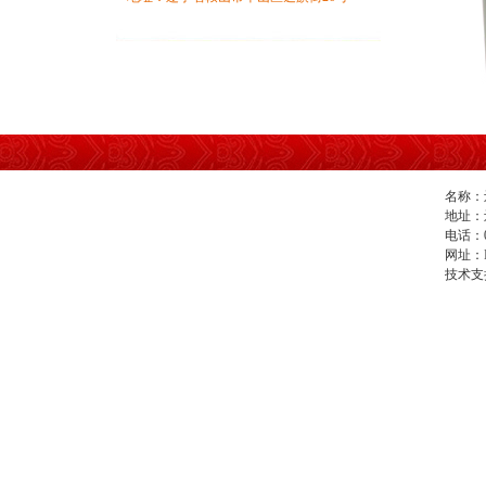
名称：
地址：
电话：04
网址：
技术