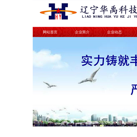
网站首页
企业简介
企业动态