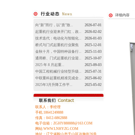
详细内容
向“新”而行，以“质”致...
2026-07-01
起重机行业迎来开门红，政...
2026-02-02
技术迭代：电动化与智能化...
2026-01-03
桥式与门式起重机行业聚焦
2025-12-01
金秋十月，中国特种设备行...
2025-11-03
通用桥、门式起重机行业迎...
2025-10-07
2025 年 8 月起重...
2025-09-03
中国工程机械行业转型升级...
2025-07-31
中联重科起重机精准完成全...
2025-06-02
2025年3月升降工作平...
2025-05-02
联系人：李经理
手机:18641249888
传真：0412-6862888
电子信箱：ZGHY888888@163.COM
网站:WWW.LNHYZG.COM
地址：辽宁省鞍山市千山区达旗街26号